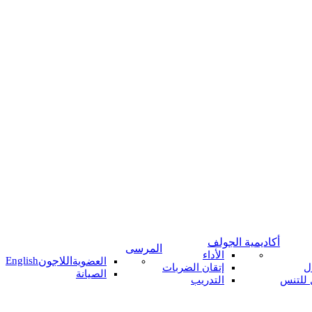
أكاديمية الجولف
المرسى
الأداء
اللاجون
English
العضوية
ل
إتقان الضربات
الصيانة
 للتنس
التدريب