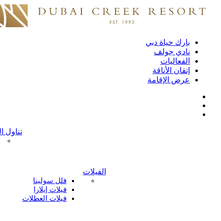
بارك حياة دبي
نادي جولف
الفعاليات
إتقان الأناقة
عرض الإقامة
تناول ا
الفيلات
فلل سولينا
فيلات إيلارا
فيلات العطلات