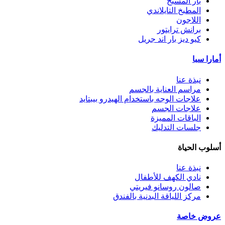
بار المسبح
المطبخ التايلاندي
اللاجون
برانش ترايتور
كيو ديز بار اند جريل
أمارا سبا
نبذة عنا
مراسم العناية بالجسم
علاجات الوجه باستخدام الهيدرو بيبتايد
علاجات الجسم
الباقات المميزة
جلسات التدليك
أسلوب الحياة
نبذة عنا
نادي الكهف للأطفال
صالون روسانو فيريتي
مركز اللياقة البدنية بالفندق
عروض خاصة