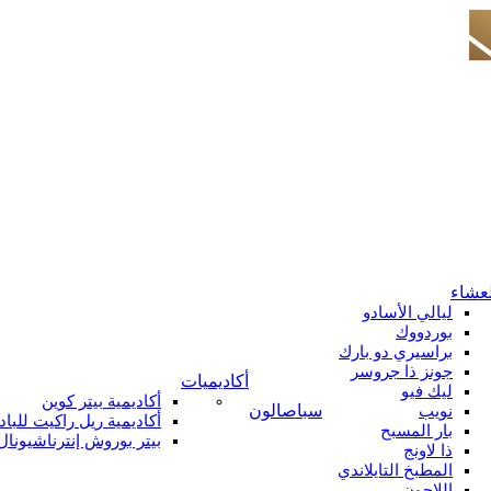
لعشاء
ليالي الأسادو
بوردووك
براسيري دو بارك
جونز ذا جروسر
أكاديميات
ليك فيو
أكاديمية بيتر كوين
سبا
صالون
نويب
أكاديمية ريل راكيت للباد
بار المسبح
بيتر بوروش إنترناشيونال
ذا لاونج
المطبخ التايلاندي
اللاجون