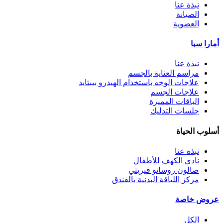
نبذة عنا
الصيانة
العضوية
أمارا سبا
نبذة عنا
مراسم العناية بالجسم
علاجات الوجه باستخدام الهيدرو بيبتايد
علاجات الجسم
الباقات المميزة
جلسات التدليك
أسلوب الحياة
نبذة عنا
نادي الكهف للأطفال
صالون روسانو فيريتي
مركز اللياقة البدنية بالفندق
عروض خاصة
الكل