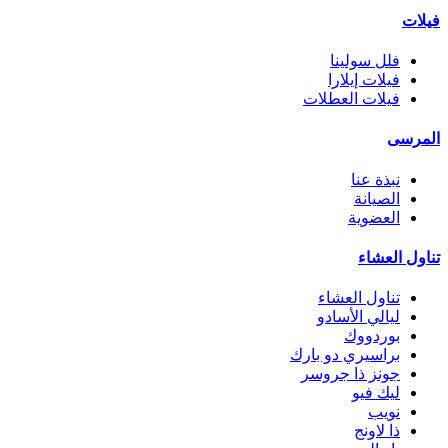
فيلات
فلل سولينا
فيلات إيلارا
فيلات العطلات
المرسى
نبذة عنا
الصيانة
العضوية
تناول العشاء
تناول العشاء
ليالي الأسادو
بوردووك
براسيري دو بارك
جونز ذا جروسر
ليك فيو
نويب
ذا لاونج