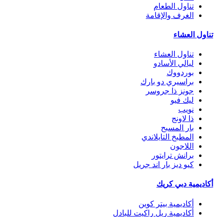
تناول الطعام
الغرف والإقامة
تناول العشاء
تناول العشاء
ليالي الأسادو
بوردووك
براسيري دو بارك
جونز ذا جروسر
ليك فيو
نويب
ذا لاونج
بار المسبح
المطبخ التايلاندي
اللاجون
برانش ترايتور
كيو ديز بار اند جريل
أكاديمية دبي كريك
أكاديمية بيتر كوين
أكاديمية ريل راكيت للبادل