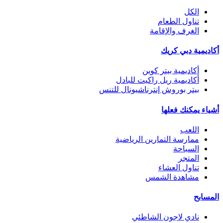
الكل
تناول الطعام
الغرف والإقامة
أكاديمية دبي كريك
أكاديمية بيتر كوين
أكاديمية ريل راكيت للبادل
بيتر بوروش إنترناشيونال للتنس
أشياء يمكنك فعلها
اللعب
ممارسة التمارين الرياضية
السباحة
المتجر
تناول العشاء
مشاهدة الشمس
المسابح
نادي لاجون الشاطئي