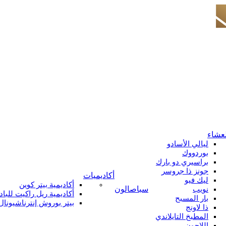
لعشاء
ليالي الأسادو
بوردووك
براسيري دو بارك
جونز ذا جروسر
أكاديميات
ليك فيو
أكاديمية بيتر كوين
سبا
صالون
نويب
أكاديمية ريل راكيت للباد
بار المسبح
بيتر بوروش إنترناشيونال
ذا لاونج
المطبخ التايلاندي
اللاجون