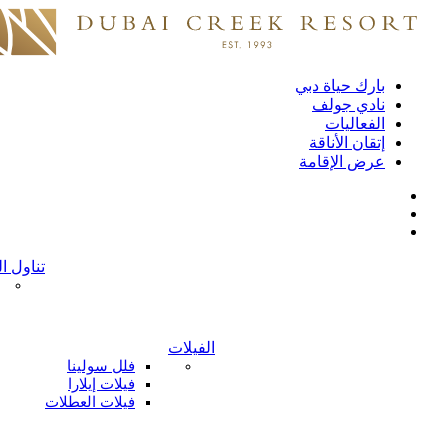
بارك حياة دبي
نادي جولف
الفعاليات
إتقان الأناقة
عرض الإقامة
تناول ا
الفيلات
فلل سولينا
فيلات إيلارا
فيلات العطلات