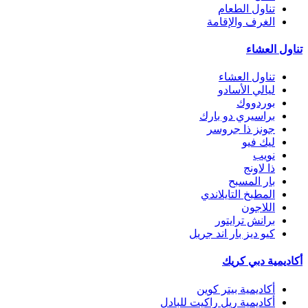
تناول الطعام
الغرف والإقامة
تناول العشاء
تناول العشاء
ليالي الأسادو
بوردووك
براسيري دو بارك
جونز ذا جروسر
ليك فيو
نويب
ذا لاونج
بار المسبح
المطبخ التايلاندي
اللاجون
برانش ترايتور
كيو ديز بار اند جريل
أكاديمية دبي كريك
أكاديمية بيتر كوين
أكاديمية ريل راكيت للبادل