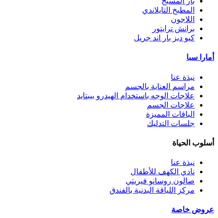
بار المسبح
المطبخ التايلاندي
اللاجون
برانش ترايتور
كيو ديز بار اند جريل
أمارا سبا
نبذة عنا
مراسم العناية بالجسم
علاجات الوجه باستخدام الهيدرو بيبتايد
علاجات الجسم
الباقات المميزة
جلسات التدليك
أسلوب الحياة
نبذة عنا
نادي الكهف للأطفال
صالون روسانو فيريتي
مركز اللياقة البدنية بالفندق
عروض خاصة