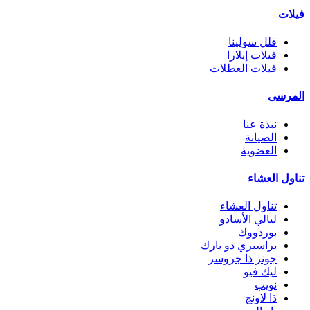
فيلات
فلل سولينا
فيلات إيلارا
فيلات العطلات
المرسى
نبذة عنا
الصيانة
العضوية
تناول العشاء
تناول العشاء
ليالي الأسادو
بوردووك
براسيري دو بارك
جونز ذا جروسر
ليك فيو
نويب
ذا لاونج