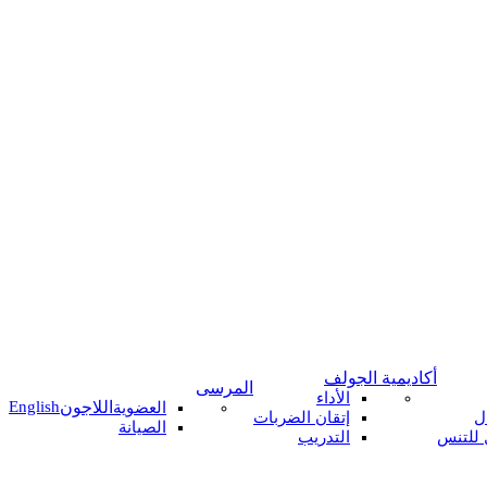
أكاديمية الجولف
المرسى
الأداء
اللاجون
English
العضوية
ل
إتقان الضربات
الصيانة
 للتنس
التدريب