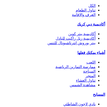
الكل
تناول الطعام
الغرف والإقامة
أكاديمية دبي كريك
أكاديمية بيتر كوين
أكاديمية ريل راكيت للبادل
بيتر بوروش إنترناشيونال للتنس
أشياء يمكنك فعلها
اللعب
ممارسة التمارين الرياضية
السباحة
المتجر
تناول العشاء
مشاهدة الشمس
المسابح
نادي لاجون الشاطئي