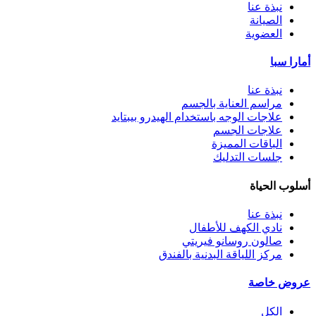
نبذة عنا
الصيانة
العضوية
أمارا سبا
نبذة عنا
مراسم العناية بالجسم
علاجات الوجه باستخدام الهيدرو بيبتايد
علاجات الجسم
الباقات المميزة
جلسات التدليك
أسلوب الحياة
نبذة عنا
نادي الكهف للأطفال
صالون روسانو فيريتي
مركز اللياقة البدنية بالفندق
عروض خاصة
الكل